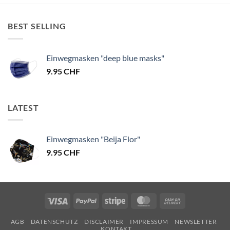
BEST SELLING
Einwegmasken "deep blue masks"
9.95
CHF
LATEST
Einwegmasken "Beija Flor"
9.95
CHF
Visa
PayPal
Stripe
MasterCard
Cash
On
AGB
DATENSCHUTZ
DISCLAIMER
IMPRESSUM
NEWSLETTER
Delivery
KONTAKT