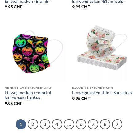
Einwegmasken «Blümli»
Einwegmasken «Blümlisalp»
9.95
CHF
9.95
CHF
HERBSTLICHE ERSCHEINUNG
EXQUISITE ERSCHEINUNG
Einwegmasken «colorful
Einwegmasken «Fiori Sunshine»
halloween» kaufen
9.95
CHF
9.95
CHF
1
2
3
4
…
6
7
8