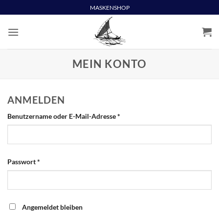
Skip
MASKENSHOP
to
content
MEIN KONTO
ANMELDEN
Erforderlich
Benutzername oder E-Mail-Adresse
*
Erforderlich
Passwort
*
Angemeldet bleiben