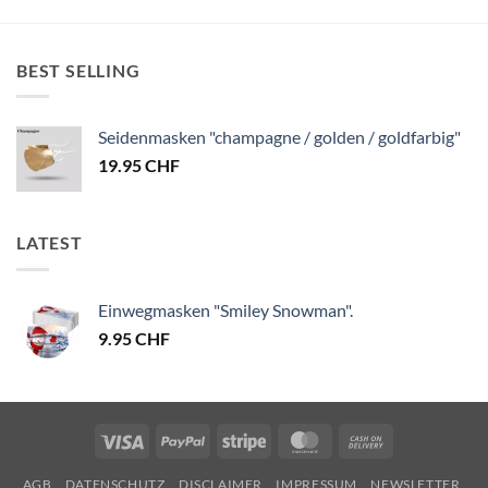
BEST SELLING
Seidenmasken "champagne / golden / goldfarbig"
19.95
CHF
LATEST
Einwegmasken "Smiley Snowman".
9.95
CHF
Visa
PayPal
Stripe
MasterCard
Cash
On
AGB
DATENSCHUTZ
DISCLAIMER
IMPRESSUM
NEWSLETTER