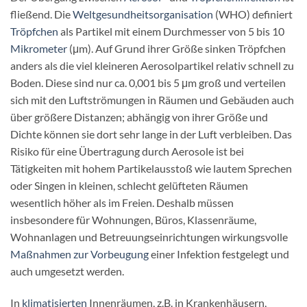
fließend. Die
Weltgesundheitsorganisation
(WHO) definiert
Tröpfchen
als Partikel mit einem Durchmesser von 5 bis 10
Mikrometer
(μm). Auf Grund ihrer Größe sinken Tröpfchen
anders als die viel kleineren Aerosolpartikel relativ schnell zu
Boden. Diese sind nur ca. 0,001 bis 5 μm groß und verteilen
sich mit den Luftströmungen in Räumen und Gebäuden auch
über größere Distanzen; abhängig von ihrer Größe und
Dichte können sie dort sehr lange in der Luft verbleiben. Das
Risiko für eine Übertragung durch Aerosole ist bei
Tätigkeiten mit hohem Partikelausstoß wie lautem Sprechen
oder Singen in kleinen, schlecht gelüfteten Räumen
wesentlich höher als im Freien. Deshalb müssen
insbesondere für Wohnungen, Büros, Klassenräume,
Wohnanlagen und Betreuungseinrichtungen wirkungsvolle
Maßnahmen zur Vorbeugung
einer Infektion festgelegt und
auch umgesetzt werden.
In
klimatisierten
Innenräumen, z.B. in Krankenhäusern,