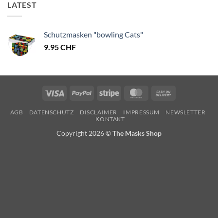
LATEST
Schutzmasken "bowling Cats"
9.95
CHF
Visa
PayPal
Stripe
MasterCard
Cash
On
AGB
DATENSCHUTZ
DISCLAIMER
IMPRESSUM
NEWSLETTER
Delivery
KONTAKT
Copyright 2026 ©
The Masks Shop