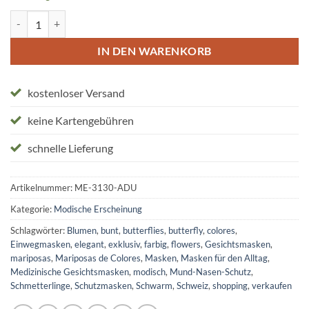
Einwegmasken "mariposas de colores" Menge
IN DEN WARENKORB
kostenloser Versand
keine Kartengebühren
schnelle Lieferung
Artikelnummer:
ME-3130-ADU
Kategorie:
Modische Erscheinung
Schlagwörter:
Blumen
,
bunt
,
butterflies
,
butterfly
,
colores
,
Einwegmasken
,
elegant
,
exklusiv
,
farbig
,
flowers
,
Gesichtsmasken
,
mariposas
,
Mariposas de Colores
,
Masken
,
Masken für den Alltag
,
Medizinische Gesichtsmasken
,
modisch
,
Mund-Nasen-Schutz
,
Schmetterlinge
,
Schutzmasken
,
Schwarm
,
Schweiz
,
shopping
,
verkaufen