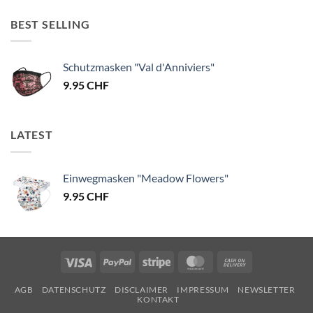
BEST SELLING
Schutzmasken "Val d'Anniviers"
9.95
CHF
LATEST
Einwegmasken "Meadow Flowers"
9.95
CHF
Visa
PayPal
Stripe
MasterCard
Cash
On
AGB
DATENSCHUTZ
DISCLAIMER
IMPRESSUM
NEWSLETTER
Delivery
KONTAKT