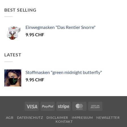
BEST SELLING
Einwegmasken "Das Rentier Snorre"
9.95
CHF
LATEST
Stoffmasken "green midnight butterfly"
9.95
CHF
Visa
PayPal
Stripe
MasterCard
Cash
On
AGB
DATENSCHUTZ
DISCLAIMER
IMPRESSUM
NEWSLETTER
Delivery
KONTAKT