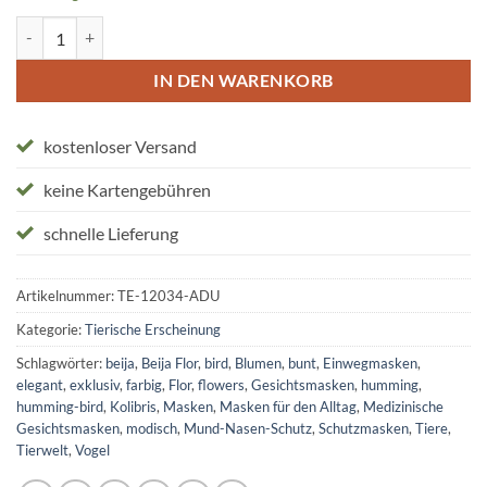
Einwegmasken "Beija Flor" Menge
IN DEN WARENKORB
kostenloser Versand
keine Kartengebühren
schnelle Lieferung
Artikelnummer:
TE-12034-ADU
Kategorie:
Tierische Erscheinung
Schlagwörter:
beija
,
Beija Flor
,
bird
,
Blumen
,
bunt
,
Einwegmasken
,
elegant
,
exklusiv
,
farbig
,
Flor
,
flowers
,
Gesichtsmasken
,
humming
,
humming-bird
,
Kolibris
,
Masken
,
Masken für den Alltag
,
Medizinische
Gesichtsmasken
,
modisch
,
Mund-Nasen-Schutz
,
Schutzmasken
,
Tiere
,
Tierwelt
,
Vogel