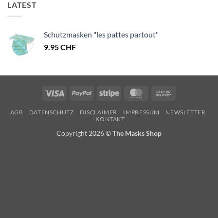
LATEST
Schutzmasken "les pattes partout"
9.95
CHF
Visa
PayPal
Stripe
MasterCard
Cash
On
AGB
DATENSCHUTZ
DISCLAIMER
IMPRESSUM
NEWSLETTER
Delivery
KONTAKT
Copyright 2026 ©
The Masks Shop