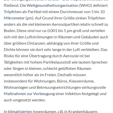
fließend. Die
Weltgesundheitsorganisation
(WHO) definiert
Tröpfchen
als Partikel mit einem Durchmesser von 5 bis 10
Mikrometer
(μm). Auf Grund ihrer Größe sinken Tröpfchen
anders als die viel kleineren Aerosolpartikel relativ schnell zu
Boden. Diese sind nur ca. 0,001 bis 5 μm groß und verteilen
sich mit den Luftströmungen in Räumen und Gebäuden auch
über größere Distanzen; abhängig von ihrer Größe und
Dichte können sie dort sehr lange in der Luft verbleiben. Das
Risiko für eine Übertragung durch Aerosole ist bei
Tätigkeiten mit hohem Partikelausstoß wie lautem Sprechen
oder Singen in kleinen, schlecht gelüfteten Räumen
wesentlich höher als im Freien. Deshalb müssen
insbesondere für Wohnungen, Büros, Klassenräume,
Wohnanlagen und Betreuungseinrichtungen wirkungsvolle
Maßnahmen zur Vorbeugung
einer Infektion festgelegt und
auch umgesetzt werden.
In
klimatisierten
Innenräumen, z.B. in Krankenhäusern,