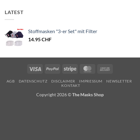
LATEST
Stoffmasken "3-er Set" mit Filter
14.95
CHF
Visa
PayPal
Stripe
MasterCard
Cash
On
AGB
DATENSCHUTZ
DISCLAIMER
IMPRESSUM
NEWSLETTER
Delivery
KONTAKT
Copyright 2026 ©
The Masks Shop