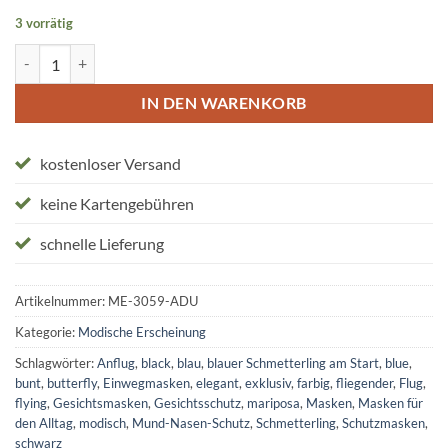
3 vorrätig
Einwegmasken "blauer Schmetterling im Anflug" Menge
IN DEN WARENKORB
kostenloser Versand
keine Kartengebühren
schnelle Lieferung
Artikelnummer:
ME-3059-ADU
Kategorie:
Modische Erscheinung
Schlagwörter:
Anflug
,
black
,
blau
,
blauer Schmetterling am Start
,
blue
,
bunt
,
butterfly
,
Einwegmasken
,
elegant
,
exklusiv
,
farbig
,
fliegender
,
Flug
,
flying
,
Gesichtsmasken
,
Gesichtsschutz
,
mariposa
,
Masken
,
Masken für
den Alltag
,
modisch
,
Mund-Nasen-Schutz
,
Schmetterling
,
Schutzmasken
,
schwarz