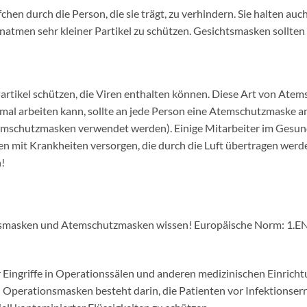
hen durch die Person, die sie trägt, zu verhindern. Sie halten auc
Einatmen sehr kleiner Partikel zu schützen. Gesichtsmasken sollt
rtikel schützen, die Viren enthalten können. Diese Art von Atems
mal arbeiten kann, sollte an jede Person eine Atemschutzmaske an
emschutzmasken verwendet werden). Einige Mitarbeiter im Gesun
 mit Krankheiten versorgen, die durch die Luft übertragen werd
!
htsmasken und Atemschutzmasken wissen! Europäische Norm: 1.E
Eingriffe in Operationssälen und anderen medizinischen Einrichtu
perationsmasken besteht darin, die Patienten vor Infektionser