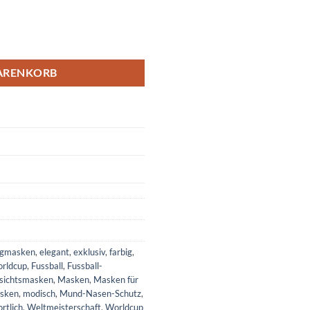
r" Menge
ARENKORB
egmasken
,
elegant
,
exklusiv
,
farbig
,
orldcup
,
Fussball
,
Fussball-
sichtsmasken
,
Masken
,
Masken für
asken
,
modisch
,
Mund-Nasen-Schutz
,
ortlich
,
Weltmeisterschaft
,
Worldcup