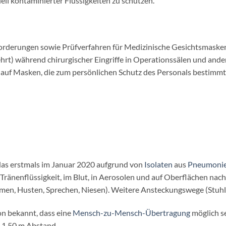
ell kontaminierter Flüssigkeiten zu schützen.
rderungen sowie Prüfverfahren für Medizinische Gesichtsmasken 
hrt) während chirurgischer Eingriffe in Operationssälen und and
 auf Masken, die zum persönlichen Schutz des Personals bestimmt 
 das erstmals im Januar 2020 aufgrund von
Isolaten
aus
Pneumonie
er Tränenflüssigkeit, im Blut, in Aerosolen und auf Oberflächen 
tmen, Husten, Sprechen, Niesen). Weitere Ansteckungswege (Stuhl, T
n bekannt, dass eine
Mensch-zu-Mensch-Übertragung
möglich s
s 1,50 m Abstand.