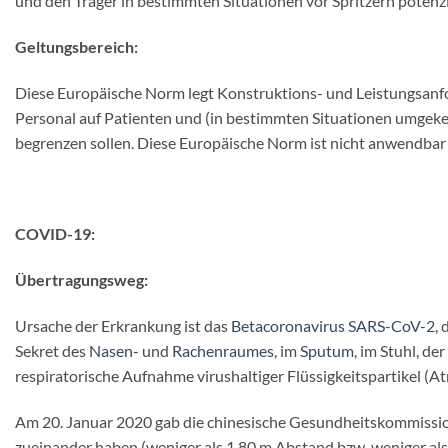
und den Träger in bestimmten Situationen vor Spritzern potenzi
Geltungsbereich:
Diese Europäische Norm legt Konstruktions- und Leistungsanfo
Personal auf Patienten und (in bestimmten Situationen umgeke
begrenzen sollen. Diese Europäische Norm ist nicht anwendbar
COVID-19:
Übertragungsweg:
Ursache der Erkrankung ist das
Betacoronavirus
SARS-CoV-2
,
Sekret des
Nasen-
und
Rachenraumes
, im
Sputum
, im Stuhl, d
respiratorische Aufnahme virushaltiger Flüssigkeitspartikel (A
Am 20. Januar 2020 gab die chinesische Gesundheitskommissio
zueinander haben (weniger als 1,80 m Abstand bzw. weniger al