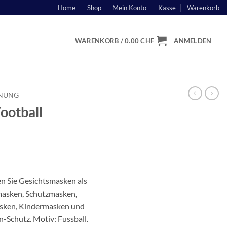
Home
Shop
Mein Konto
Kasse
Warenkorb
WARENKORB /
0.00
CHF
ANMELDEN
INUNG
ootball
n Sie Gesichtsmasken als
asken, Schutzmasken,
sken, Kindermasken und
Schutz. Motiv: Fussball.