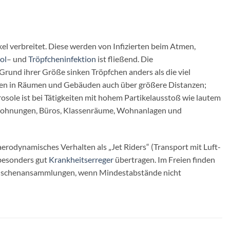
kel verbreitet. Diese werden von Infizierten beim Atmen,
ol
– und
Tröpfcheninfektion
ist fließend. Die
Grund ihrer Größe sinken Tröpfchen anders als die viel
mungen in Räumen und Gebäuden auch über größere Distanzen;
rosole ist bei Tätigkeiten mit hohem Partikelausstoß wie lautem
ür Wohnungen, Büros, Klassenräume, Wohnanlagen und
rodynamisches Verhalten als „Jet Riders“ (Transport mit Luft-
 besonders gut
Krankheitserreger
übertragen. Im Freien finden
n Menschenansammlungen, wenn Mindestabstände nicht