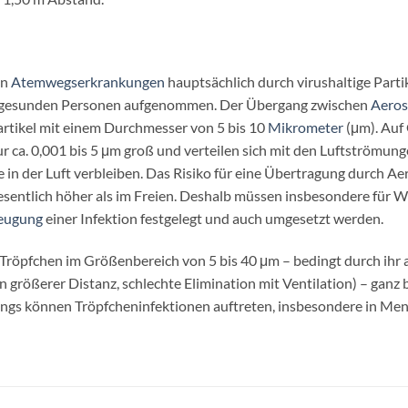
on
Atemwegserkrankungen
hauptsächlich durch virushaltige Parti
on gesunden Personen aufgenommen. Der Übergang zwischen
Aeros
artikel mit einem Durchmesser von 5 bis 10
Mikrometer
(μm). Auf 
 nur ca. 0,001 bis 5 μm groß und verteilen sich mit den Luftströ
 in der Luft verbleiben. Das Risiko für eine Übertragung durch Ae
 wesentlich höher als im Freien. Deshalb müssen insbesondere f
eugung
einer Infektion festgelegt und auch umgesetzt werden.
röpfchen im Größenbereich von 5 bis 40 μm – bedingt durch ihr ae
n größerer Distanz, schlechte Elimination mit Ventilation) – ganz
lerdings können Tröpfcheninfektionen auftreten, insbesondere i