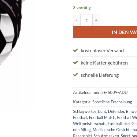
3 vorrätig
Einwegmasken "Football Defende
IN DEN W
kostenloser Versand
keine Kartengebühren
schnelle Lieferung
Artikelnummer:
SE-6009-ADU
Kategorie:
Sportliche Erscheinung
Schlagwörter:
bunt
,
Defender
,
Einw
Football
,
Football Match
,
Football W
Weltmeisterschaft
,
Fussballspiel
,
Ge
den Alltag
,
Medizinische Gesichtsm
Rasenspiel
,
Schutzmasken
,
Sport
,
sp