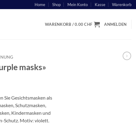
Home
Shop
Mein Konto
Kasse
Warenkorb
WARENKORB /
0.00
CHF
ANMELDEN
EINUNG
urple masks»
n Sie Gesichtsmasken als
asken, Schutzmasken,
sken, Kindermasken und
Schutz. Motiv: violett.