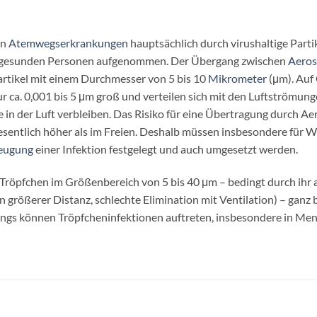
on
Atemwegserkrankungen
hauptsächlich durch virushaltige Parti
on gesunden Personen aufgenommen. Der Übergang zwischen
Aeros
artikel mit einem Durchmesser von 5 bis 10
Mikrometer
(μm). Auf 
 nur ca. 0,001 bis 5 μm groß und verteilen sich mit den Luftströ
 in der Luft verbleiben. Das Risiko für eine Übertragung durch Ae
 wesentlich höher als im Freien. Deshalb müssen insbesondere f
eugung
einer Infektion festgelegt und auch umgesetzt werden.
röpfchen im Größenbereich von 5 bis 40 μm – bedingt durch ihr ae
n größerer Distanz, schlechte Elimination mit Ventilation) – ganz
lerdings können Tröpfcheninfektionen auftreten, insbesondere i