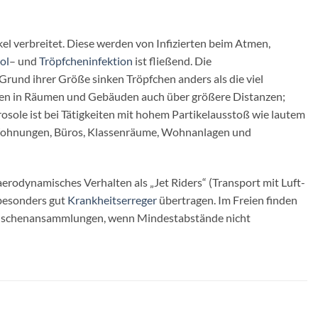
kel verbreitet. Diese werden von Infizierten beim Atmen,
ol
– und
Tröpfcheninfektion
ist fließend. Die
Grund ihrer Größe sinken Tröpfchen anders als die viel
mungen in Räumen und Gebäuden auch über größere Distanzen;
rosole ist bei Tätigkeiten mit hohem Partikelausstoß wie lautem
ür Wohnungen, Büros, Klassenräume, Wohnanlagen und
rodynamisches Verhalten als „Jet Riders“ (Transport mit Luft-
 besonders gut
Krankheitserreger
übertragen. Im Freien finden
n Menschenansammlungen, wenn Mindestabstände nicht