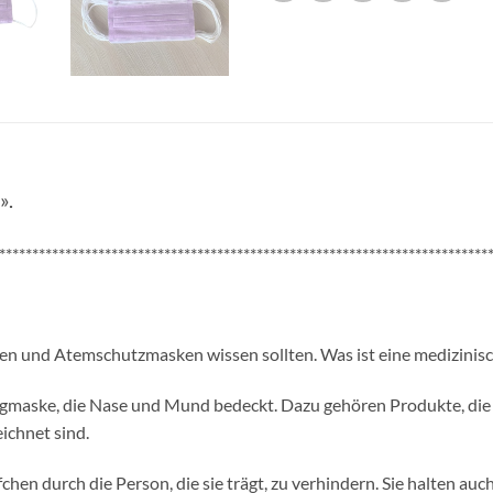
».
**************************************************************************
n und Atemschutzmasken wissen sollten. Was ist eine medizinis
gmaske, die Nase und Mund bedeckt. Dazu gehören Produkte, die al
ichnet sind.
hen durch die Person, die sie trägt, zu verhindern. Sie halten auc