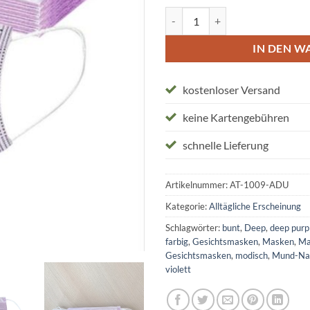
Schutzmasken "purple masks" M
IN DEN W
kostenloser Versand
keine Kartengebühren
schnelle Lieferung
Artikelnummer:
AT-1009-ADU
Kategorie:
Alltägliche Erscheinung
Schlagwörter:
bunt
,
Deep
,
deep purp
farbig
,
Gesichtsmasken
,
Masken
,
Ma
Gesichtsmasken
,
modisch
,
Mund-Na
violett