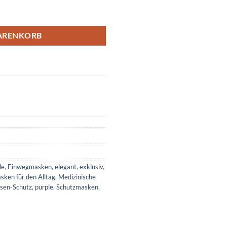
enge
ARENKORB
le
,
Einwegmasken
,
elegant
,
exklusiv
,
sken für den Alltag
,
Medizinische
sen-Schutz
,
purple
,
Schutzmasken
,