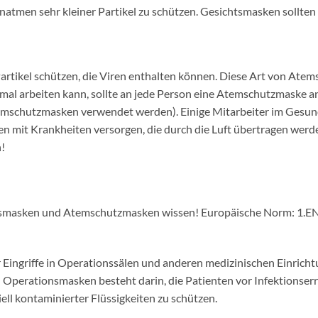
Einatmen sehr kleiner Partikel zu schützen. Gesichtsmasken sollt
rtikel schützen, die Viren enthalten können. Diese Art von Atems
mal arbeiten kann, sollte an jede Person eine Atemschutzmaske an
emschutzmasken verwendet werden). Einige Mitarbeiter im Gesun
 mit Krankheiten versorgen, die durch die Luft übertragen werd
!
htsmasken und Atemschutzmasken wissen! Europäische Norm: 1.E
Eingriffe in Operationssälen und anderen medizinischen Einrichtu
perationsmasken besteht darin, die Patienten vor Infektionser
ell kontaminierter Flüssigkeiten zu schützen.