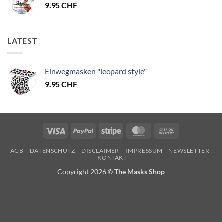
9.95
CHF
LATEST
Einwegmasken "leopard style"
9.95
CHF
Visa
PayPal
Stripe
MasterCard
Cash
On
AGB
DATENSCHUTZ
DISCLAIMER
IMPRESSUM
NEWSLETTER
Delivery
KONTAKT
Copyright 2026 ©
The Masks Shop