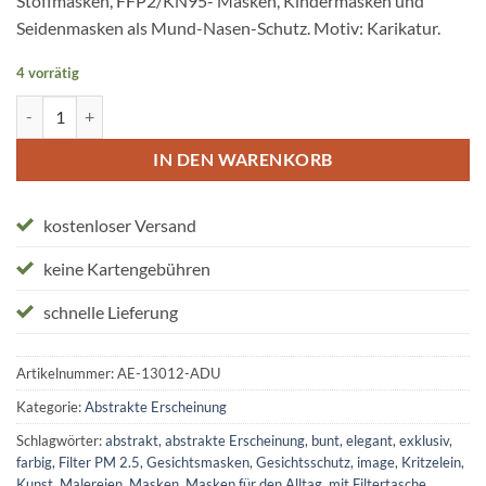
Stoffmasken, FFP2/KN95- Masken, Kindermasken und
Seidenmasken als Mund-Nasen-Schutz. Motiv: Karikatur.
4 vorrätig
Stoffmasken "abstrakte Erscheinung" Menge
IN DEN WARENKORB
kostenloser Versand
keine Kartengebühren
schnelle Lieferung
Artikelnummer:
AE-13012-ADU
Kategorie:
Abstrakte Erscheinung
Schlagwörter:
abstrakt
,
abstrakte Erscheinung
,
bunt
,
elegant
,
exklusiv
,
farbig
,
Filter PM 2.5
,
Gesichtsmasken
,
Gesichtsschutz
,
image
,
Kritzelein
,
Kunst
,
Malereien
,
Masken
,
Masken für den Alltag
,
mit Filtertasche
,