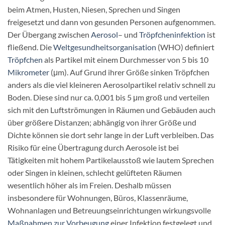
beim Atmen, Husten, Niesen, Sprechen und Singen
freigesetzt und dann von gesunden Personen aufgenommen.
Der Übergang zwischen
Aerosol
– und
Tröpfcheninfektion
ist
fließend. Die
Weltgesundheitsorganisation
(WHO) definiert
Tröpfchen
als Partikel mit einem Durchmesser von 5 bis 10
Mikrometer
(μm). Auf Grund ihrer Größe sinken Tröpfchen
anders als die viel kleineren Aerosolpartikel relativ schnell zu
Boden. Diese sind nur ca. 0,001 bis 5 μm groß und verteilen
sich mit den Luftströmungen in Räumen und Gebäuden auch
über größere Distanzen; abhängig von ihrer Größe und
Dichte können sie dort sehr lange in der Luft verbleiben. Das
Risiko für eine Übertragung durch Aerosole ist bei
Tätigkeiten mit hohem Partikelausstoß wie lautem Sprechen
oder Singen in kleinen, schlecht gelüfteten Räumen
wesentlich höher als im Freien. Deshalb müssen
insbesondere für Wohnungen, Büros, Klassenräume,
Wohnanlagen und Betreuungseinrichtungen wirkungsvolle
Maßnahmen zur Vorbeugung
einer Infektion festgelegt und