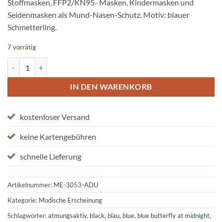
Stoffmasken, FFP2/KN95- Masken, Kindermasken und
Seidenmasken als Mund-Nasen-Schutz. Motiv: blauer
Schmetterling.
7 vorrätig
Stoffmasken "blue Butterfly at Midnight" Menge
IN DEN WARENKORB
kostenloser Versand
keine Kartengebühren
schnelle Lieferung
Artikelnummer:
ME-3053-ADU
Kategorie:
Modische Erscheinung
Schlagwörter:
atmungsaktiv
,
black
,
blau
,
blue
,
blue butterfly at midnight
,