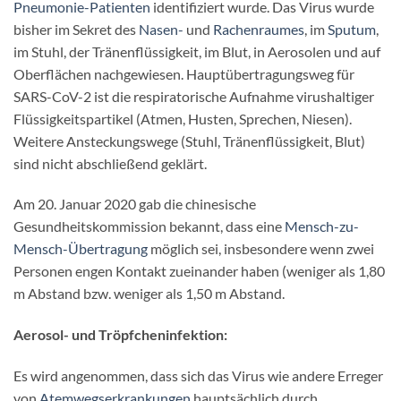
Pneumonie-Patienten
identifiziert wurde. Das Virus wurde
bisher im Sekret des
Nasen-
und
Rachenraumes
, im
Sputum
,
im Stuhl, der Tränenflüssigkeit, im Blut, in Aerosolen und auf
Oberflächen nachgewiesen. Hauptübertragungsweg für
SARS-CoV-2 ist die respiratorische Aufnahme virushaltiger
Flüssigkeitspartikel (Atmen, Husten, Sprechen, Niesen).
Weitere Ansteckungswege (Stuhl, Tränenflüssigkeit, Blut)
sind nicht abschließend geklärt.
Am 20. Januar 2020 gab die chinesische
Gesundheitskommission bekannt, dass eine
Mensch-zu-
Mensch-Übertragung
möglich sei, insbesondere wenn zwei
Personen engen Kontakt zueinander haben (weniger als 1,80
m Abstand bzw. weniger als 1,50 m Abstand.
Aerosol- und Tröpfcheninfektion:
Es wird angenommen, dass sich das Virus wie andere Erreger
von
Atemwegserkrankungen
hauptsächlich durch