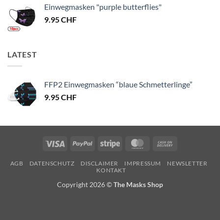
Einwegmasken "purple butterflies"
9.95
CHF
LATEST
FFP2 Einwegmasken “blaue Schmetterlinge”
9.95
CHF
Visa
PayPal
Stripe
MasterCard
Cash
On
AGB
DATENSCHUTZ
DISCLAIMER
IMPRESSUM
NEWSLETTER
Delivery
KONTAKT
Copyright 2026 ©
The Masks Shop