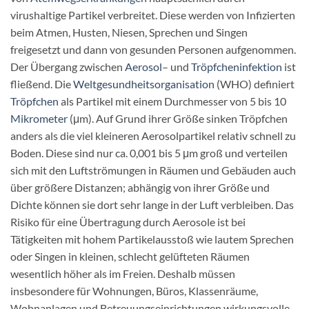
virushaltige Partikel verbreitet. Diese werden von Infizierten
beim Atmen, Husten, Niesen, Sprechen und Singen
freigesetzt und dann von gesunden Personen aufgenommen.
Der Übergang zwischen
Aerosol
– und
Tröpfcheninfektion
ist
fließend. Die
Weltgesundheitsorganisation
(WHO) definiert
Tröpfchen
als Partikel mit einem Durchmesser von 5 bis 10
Mikrometer
(μm). Auf Grund ihrer Größe sinken Tröpfchen
anders als die viel kleineren Aerosolpartikel relativ schnell zu
Boden. Diese sind nur ca. 0,001 bis 5 μm groß und verteilen
sich mit den Luftströmungen in Räumen und Gebäuden auch
über größere Distanzen; abhängig von ihrer Größe und
Dichte können sie dort sehr lange in der Luft verbleiben. Das
Risiko für eine Übertragung durch Aerosole ist bei
Tätigkeiten mit hohem Partikelausstoß wie lautem Sprechen
oder Singen in kleinen, schlecht gelüfteten Räumen
wesentlich höher als im Freien. Deshalb müssen
insbesondere für Wohnungen, Büros, Klassenräume,
Wohnanlagen und Betreuungseinrichtungen wirkungsvolle