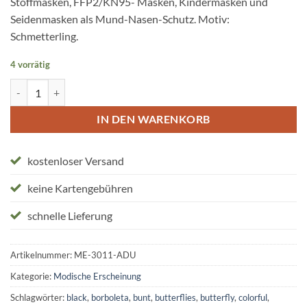
Stoffmasken, FFP2/KN95- Masken, Kindermasken und
Seidenmasken als Mund-Nasen-Schutz. Motiv:
Schmetterling.
4 vorrätig
Stoffmasken "borboleta" Menge
IN DEN WARENKORB
kostenloser Versand
keine Kartengebühren
schnelle Lieferung
Artikelnummer:
ME-3011-ADU
Kategorie:
Modische Erscheinung
Schlagwörter:
black
,
borboleta
,
bunt
,
butterflies
,
butterfly
,
colorful
,