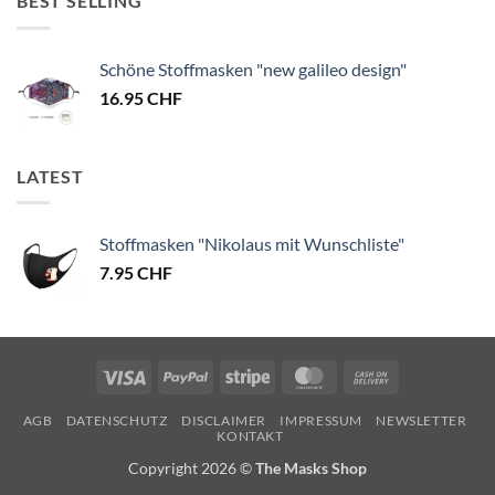
BEST SELLING
Schöne Stoffmasken "new galileo design"
16.95
CHF
LATEST
Stoffmasken "Nikolaus mit Wunschliste"
7.95
CHF
Visa
PayPal
Stripe
MasterCard
Cash
On
AGB
DATENSCHUTZ
DISCLAIMER
IMPRESSUM
NEWSLETTER
Delivery
KONTAKT
Copyright 2026 ©
The Masks Shop