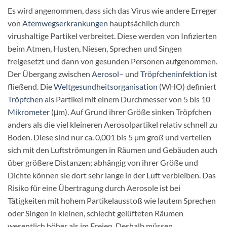
Es wird angenommen, dass sich das Virus wie andere Erreger
von
Atemwegserkrankungen
hauptsächlich durch
virushaltige Partikel verbreitet. Diese werden von Infizierten
beim Atmen, Husten, Niesen, Sprechen und Singen
freigesetzt und dann von gesunden Personen aufgenommen.
Der Übergang zwischen
Aerosol
– und
Tröpfcheninfektion
ist
fließend. Die
Weltgesundheitsorganisation
(WHO) definiert
Tröpfchen
als Partikel mit einem Durchmesser von 5 bis 10
Mikrometer
(μm). Auf Grund ihrer Größe sinken Tröpfchen
anders als die viel kleineren Aerosolpartikel relativ schnell zu
Boden. Diese sind nur ca. 0,001 bis 5 μm groß und verteilen
sich mit den Luftströmungen in Räumen und Gebäuden auch
über größere Distanzen; abhängig von ihrer Größe und
Dichte können sie dort sehr lange in der Luft verbleiben. Das
Risiko für eine Übertragung durch Aerosole ist bei
Tätigkeiten mit hohem Partikelausstoß wie lautem Sprechen
oder Singen in kleinen, schlecht gelüfteten Räumen
wesentlich höher als im Freien. Deshalb müssen