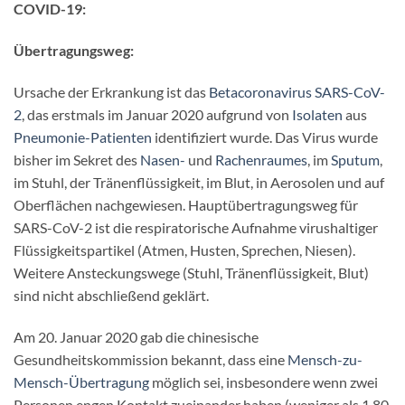
COVID-19:
Übertragungsweg:
Ursache der Erkrankung ist das
Betacoronavirus
SARS-CoV-
2
, das erstmals im Januar 2020 aufgrund von
Isolaten
aus
Pneumonie-Patienten
identifiziert wurde. Das Virus wurde
bisher im Sekret des
Nasen-
und
Rachenraumes
, im
Sputum
,
im Stuhl, der Tränenflüssigkeit, im Blut, in Aerosolen und auf
Oberflächen nachgewiesen. Hauptübertragungsweg für
SARS-CoV-2 ist die respiratorische Aufnahme virushaltiger
Flüssigkeitspartikel (Atmen, Husten, Sprechen, Niesen).
Weitere Ansteckungswege (Stuhl, Tränenflüssigkeit, Blut)
sind nicht abschließend geklärt.
Am 20. Januar 2020 gab die chinesische
Gesundheitskommission bekannt, dass eine
Mensch-zu-
Mensch-Übertragung
möglich sei, insbesondere wenn zwei
Personen engen Kontakt zueinander haben (weniger als 1,80