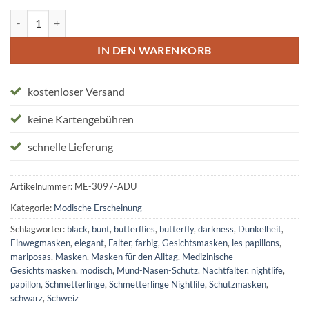
Schutzmasken "les papillons" Menge
IN DEN WARENKORB
kostenloser Versand
keine Kartengebühren
schnelle Lieferung
Artikelnummer:
ME-3097-ADU
Kategorie:
Modische Erscheinung
Schlagwörter:
black
,
bunt
,
butterflies
,
butterfly
,
darkness
,
Dunkelheit
,
Einwegmasken
,
elegant
,
Falter
,
farbig
,
Gesichtsmasken
,
les papillons
,
mariposas
,
Masken
,
Masken für den Alltag
,
Medizinische
Gesichtsmasken
,
modisch
,
Mund-Nasen-Schutz
,
Nachtfalter
,
nightlife
,
papillon
,
Schmetterlinge
,
Schmetterlinge Nightlife
,
Schutzmasken
,
schwarz
,
Schweiz