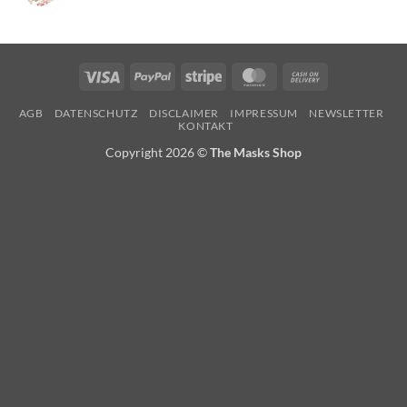
Visa
PayPal
Stripe
MasterCard
Cash
On
AGB
DATENSCHUTZ
DISCLAIMER
IMPRESSUM
NEWSLETTER
Delivery
KONTAKT
Copyright 2026 ©
The Masks Shop