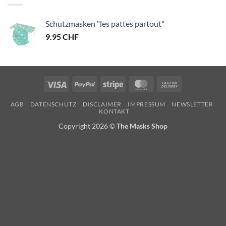
Schutzmasken "les pattes partout"
9.95
CHF
Visa
PayPal
Stripe
MasterCard
Cash
On
AGB
DATENSCHUTZ
DISCLAIMER
IMPRESSUM
NEWSLETTER
Delivery
KONTAKT
Copyright 2026 ©
The Masks Shop