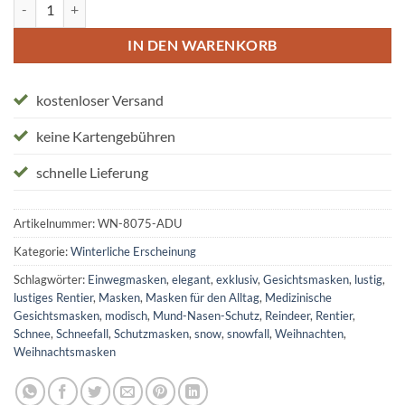
Schutzmasken "Lustiges Rentier" Menge
IN DEN WARENKORB
kostenloser Versand
keine Kartengebühren
schnelle Lieferung
Artikelnummer:
WN-8075-ADU
Kategorie:
Winterliche Erscheinung
Schlagwörter:
Einwegmasken
,
elegant
,
exklusiv
,
Gesichtsmasken
,
lustig
,
lustiges Rentier
,
Masken
,
Masken für den Alltag
,
Medizinische
Gesichtsmasken
,
modisch
,
Mund-Nasen-Schutz
,
Reindeer
,
Rentier
,
Schnee
,
Schneefall
,
Schutzmasken
,
snow
,
snowfall
,
Weihnachten
,
Weihnachtsmasken