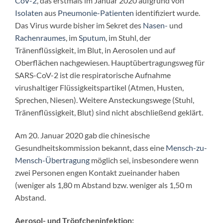
CoV-2
, das erstmals im Januar 2020 aufgrund von
Isolaten
aus
Pneumonie-Patienten
identifiziert wurde.
Das Virus wurde bisher im Sekret des
Nasen-
und
Rachenraumes
, im
Sputum
, im Stuhl, der
Tränenflüssigkeit, im Blut, in Aerosolen und auf
Oberflächen nachgewiesen. Hauptübertragungsweg für
SARS-CoV-2 ist die respiratorische Aufnahme
virushaltiger Flüssigkeitspartikel (Atmen, Husten,
Sprechen, Niesen). Weitere Ansteckungswege (Stuhl,
Tränenflüssigkeit, Blut) sind nicht abschließend geklärt.
Am 20. Januar 2020 gab die chinesische
Gesundheitskommission bekannt, dass eine
Mensch-zu-
Mensch-Übertragung
möglich sei, insbesondere wenn
zwei Personen engen Kontakt zueinander haben
(weniger als 1,80 m Abstand bzw. weniger als 1,50 m
Abstand.
Aerosol- und Tröpfcheninfektion: