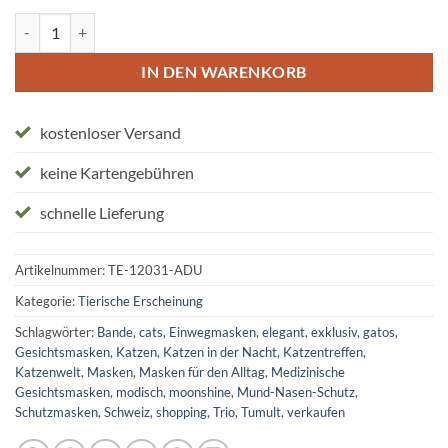
Schutzmasken "Moonshine Cat" Menge
IN DEN WARENKORB
kostenloser Versand
keine Kartengebühren
schnelle Lieferung
Artikelnummer:
TE-12031-ADU
Kategorie:
Tierische Erscheinung
Schlagwörter:
Bande
,
cats
,
Einwegmasken
,
elegant
,
exklusiv
,
gatos
,
Gesichtsmasken
,
Katzen
,
Katzen in der Nacht
,
Katzentreffen
,
Katzenwelt
,
Masken
,
Masken für den Alltag
,
Medizinische
Gesichtsmasken
,
modisch
,
moonshine
,
Mund-Nasen-Schutz
,
Schutzmasken
,
Schweiz
,
shopping
,
Trio
,
Tumult
,
verkaufen