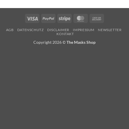
Visa
PayPal
Stripe
MasterCard
Cash
On
AGB
DATENSCHUTZ
DISCLAIMER
IMPRESSUM
NEWSLETTER
Delivery
KONTAKT
Copyright 2026 ©
The Masks Shop