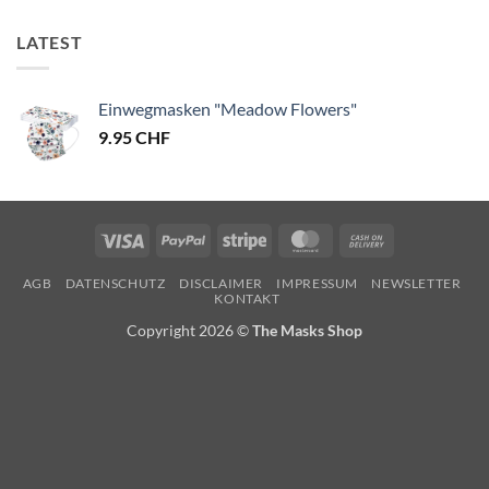
LATEST
Einwegmasken "Meadow Flowers"
9.95
CHF
Visa
PayPal
Stripe
MasterCard
Cash
On
AGB
DATENSCHUTZ
DISCLAIMER
IMPRESSUM
NEWSLETTER
Delivery
KONTAKT
Copyright 2026 ©
The Masks Shop