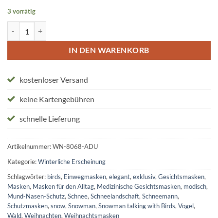
3 vorrätig
Schutzmasken "Snowman talking with Birds" Menge
IN DEN WARENKORB
kostenloser Versand
keine Kartengebühren
schnelle Lieferung
Artikelnummer:
WN-8068-ADU
Kategorie:
Winterliche Erscheinung
Schlagwörter:
birds
,
Einwegmasken
,
elegant
,
exklusiv
,
Gesichtsmasken
,
Masken
,
Masken für den Alltag
,
Medizinische Gesichtsmasken
,
modisch
,
Mund-Nasen-Schutz
,
Schnee
,
Schneelandschaft
,
Schneemann
,
Schutzmasken
,
snow
,
Snowman
,
Snowman talking with Birds
,
Vogel
,
Wald
,
Weihnachten
,
Weihnachtsmasken