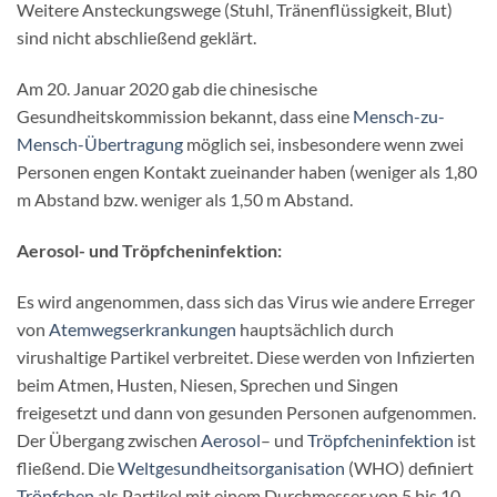
Weitere Ansteckungswege (Stuhl, Tränenflüssigkeit, Blut)
sind nicht abschließend geklärt.
Am 20. Januar 2020 gab die chinesische
Gesundheitskommission bekannt, dass eine
Mensch-zu-
Mensch-Übertragung
möglich sei, insbesondere wenn zwei
Personen engen Kontakt zueinander haben (weniger als 1,80
m Abstand bzw. weniger als 1,50 m Abstand.
Aerosol- und Tröpfcheninfektion:
Es wird angenommen, dass sich das Virus wie andere Erreger
von
Atemwegserkrankungen
hauptsächlich durch
virushaltige Partikel verbreitet. Diese werden von Infizierten
beim Atmen, Husten, Niesen, Sprechen und Singen
freigesetzt und dann von gesunden Personen aufgenommen.
Der Übergang zwischen
Aerosol
– und
Tröpfcheninfektion
ist
fließend. Die
Weltgesundheitsorganisation
(WHO) definiert
Tröpfchen
als Partikel mit einem Durchmesser von 5 bis 10