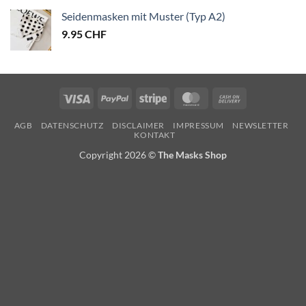
Seidenmasken mit Muster (Typ A2)
9.95
CHF
Visa
PayPal
Stripe
MasterCard
Cash
On
AGB
DATENSCHUTZ
DISCLAIMER
IMPRESSUM
NEWSLETTER
Delivery
KONTAKT
Copyright 2026 ©
The Masks Shop