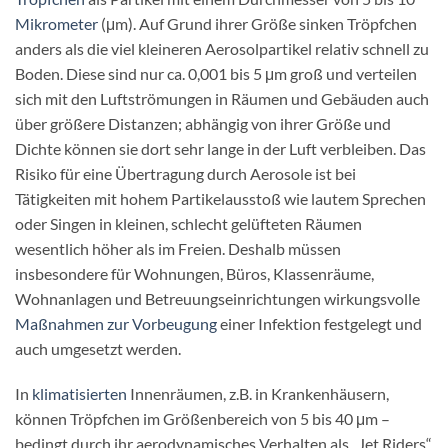
Mikrometer
(μm). Auf Grund ihrer Größe sinken Tröpfchen
anders als die viel kleineren Aerosolpartikel relativ schnell zu
Boden. Diese sind nur ca. 0,001 bis 5 μm groß und verteilen
sich mit den Luftströmungen in Räumen und Gebäuden auch
über größere Distanzen; abhängig von ihrer Größe und
Dichte können sie dort sehr lange in der Luft verbleiben. Das
Risiko für eine Übertragung durch Aerosole ist bei
Tätigkeiten mit hohem Partikelausstoß wie lautem Sprechen
oder Singen in kleinen, schlecht gelüfteten Räumen
wesentlich höher als im Freien. Deshalb müssen
insbesondere für Wohnungen, Büros, Klassenräume,
Wohnanlagen und Betreuungseinrichtungen wirkungsvolle
Maßnahmen zur Vorbeugung
einer Infektion festgelegt und
auch umgesetzt werden.
In
klimatisierten
Innenräumen, z.B. in Krankenhäusern,
können Tröpfchen im Größenbereich von 5 bis 40 μm –
bedingt durch ihr aerodynamisches Verhalten als „Jet Riders“