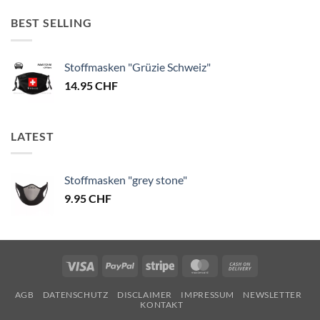
BEST SELLING
Stoffmasken "Grüzie Schweiz"
14.95
CHF
LATEST
Stoffmasken "grey stone"
9.95
CHF
Visa
PayPal
Stripe
MasterCard
Cash
On
AGB
DATENSCHUTZ
DISCLAIMER
IMPRESSUM
NEWSLETTER
Delivery
KONTAKT