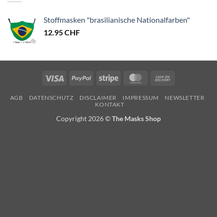
Stoffmasken "brasilianische Nationalfarben"
12.95
CHF
Visa
PayPal
Stripe
MasterCard
Cash
On
AGB
DATENSCHUTZ
DISCLAIMER
IMPRESSUM
NEWSLETTER
Delivery
KONTAKT
Copyright 2026 ©
The Masks Shop