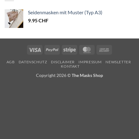
Seidenmasken mit Muster (Typ A3)
9.95
CHF
Visa
PayPal
Stripe
MasterCard
Cash
On
AGB
DATENSCHUTZ
DISCLAIMER
IMPRESSUM
NEWSLETTER
Delivery
KONTAKT
Copyright 2026 ©
The Masks Shop