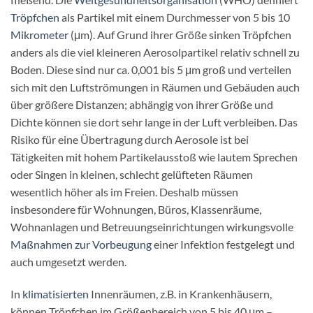
Tröpfchen
als Partikel mit einem Durchmesser von 5 bis 10
Mikrometer
(μm). Auf Grund ihrer Größe sinken Tröpfchen
anders als die viel kleineren Aerosolpartikel relativ schnell zu
Boden. Diese sind nur ca. 0,001 bis 5 μm groß und verteilen
sich mit den Luftströmungen in Räumen und Gebäuden auch
über größere Distanzen; abhängig von ihrer Größe und
Dichte können sie dort sehr lange in der Luft verbleiben. Das
Risiko für eine Übertragung durch Aerosole ist bei
Tätigkeiten mit hohem Partikelausstoß wie lautem Sprechen
oder Singen in kleinen, schlecht gelüfteten Räumen
wesentlich höher als im Freien. Deshalb müssen
insbesondere für Wohnungen, Büros, Klassenräume,
Wohnanlagen und Betreuungseinrichtungen wirkungsvolle
Maßnahmen zur Vorbeugung
einer Infektion festgelegt und
auch umgesetzt werden.
In
klimatisierten
Innenräumen, z.B. in Krankenhäusern,
können Tröpfchen im Größenbereich von 5 bis 40 μm –