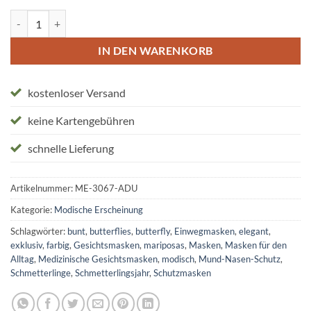
Schutzmasken "Schmetterlingsjahr" Menge
IN DEN WARENKORB
kostenloser Versand
keine Kartengebühren
schnelle Lieferung
Artikelnummer:
ME-3067-ADU
Kategorie:
Modische Erscheinung
Schlagwörter:
bunt
,
butterflies
,
butterfly
,
Einwegmasken
,
elegant
,
exklusiv
,
farbig
,
Gesichtsmasken
,
mariposas
,
Masken
,
Masken für den
Alltag
,
Medizinische Gesichtsmasken
,
modisch
,
Mund-Nasen-Schutz
,
Schmetterlinge
,
Schmetterlingsjahr
,
Schutzmasken