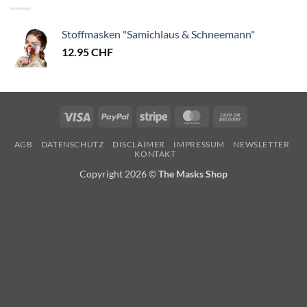
Stoffmasken "Samichlaus & Schneemann"
12.95
CHF
Visa
PayPal
Stripe
MasterCard
Cash
On
AGB
DATENSCHUTZ
DISCLAIMER
IMPRESSUM
NEWSLETTER
Delivery
KONTAKT
Copyright 2026 ©
The Masks Shop