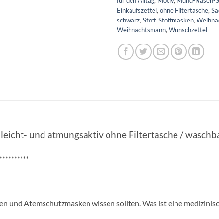
für den Alltag
,
Motiv
,
Mund-Nasen-S
Einkaufszettel
,
ohne Filtertasche
,
Sa
schwarz
,
Stoff
,
Stoffmasken
,
Weihna
Weihnachtsmann
,
Wunschzettel
icht- und atmungsaktiv ohne Filtertasche / waschbar
**********
n und Atemschutzmasken wissen sollten. Was ist eine medizinis