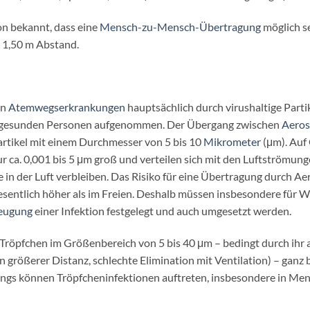
n bekannt, dass eine
Mensch-zu-Mensch-Übertragung
möglich s
s 1,50 m Abstand.
on
Atemwegserkrankungen
hauptsächlich durch virushaltige Parti
on gesunden Personen aufgenommen. Der Übergang zwischen
Aeros
artikel mit einem Durchmesser von 5 bis 10
Mikrometer
(μm). Auf 
 nur ca. 0,001 bis 5 μm groß und verteilen sich mit den Luftströ
 in der Luft verbleiben. Das Risiko für eine Übertragung durch Ae
 wesentlich höher als im Freien. Deshalb müssen insbesondere f
eugung
einer Infektion festgelegt und auch umgesetzt werden.
röpfchen im Größenbereich von 5 bis 40 μm – bedingt durch ihr ae
n größerer Distanz, schlechte Elimination mit Ventilation) – ganz
lerdings können Tröpfcheninfektionen auftreten, insbesondere i