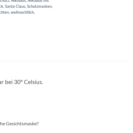
chutz
,
Nikolaus
,
Nikolaus mit
ck
,
Santa Claus
,
Schutzmasken
,
chten
,
weihnachtlich
,
 bei 30° Celsius.
che Gesichtsmaske?