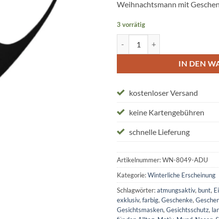
Weihnachtsmann mit Geschenk
3 vorrätig
Stoffmasken "Weihnachtsmann m
IN DEN W
kostenloser Versand
keine Kartengebühren
schnelle Lieferung
Artikelnummer:
WN-8049-ADU
Kategorie:
Winterliche Erscheinung
Schlagwörter:
atmungsaktiv
,
bunt
,
E
exklusiv
,
farbig
,
Geschenke
,
Geschen
Gesichtsmasken
,
Gesichtsschutz
,
la