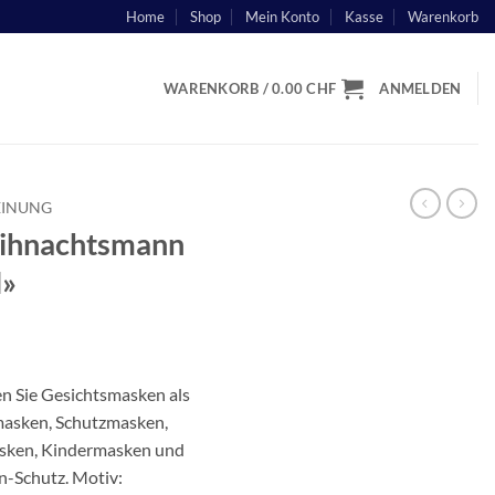
Home
Shop
Mein Konto
Kasse
Warenkorb
WARENKORB /
0.00
CHF
ANMELDEN
EINUNG
ihnachtsmann
l»
n Sie Gesichtsmasken als
asken, Schutzmasken,
sken, Kindermasken und
-Schutz. Motiv: