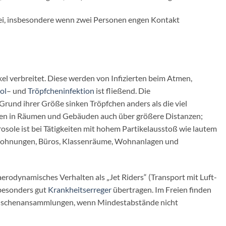
ei, insbesondere wenn zwei Personen engen Kontakt
kel verbreitet. Diese werden von Infizierten beim Atmen,
ol
– und
Tröpfcheninfektion
ist fließend. Die
Grund ihrer Größe sinken Tröpfchen anders als die viel
mungen in Räumen und Gebäuden auch über größere Distanzen;
rosole ist bei Tätigkeiten mit hohem Partikelausstoß wie lautem
ür Wohnungen, Büros, Klassenräume, Wohnanlagen und
rodynamisches Verhalten als „Jet Riders“ (Transport mit Luft-
 besonders gut
Krankheitserreger
übertragen. Im Freien finden
n Menschenansammlungen, wenn Mindestabstände nicht