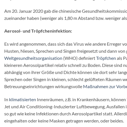
Am 20. Januar 2020 gab die chinesische Gesundheitskommissio
zueinander haben (weniger als 1,80 m Abstand bzw. weniger al
Aerosol- und Tröpfcheninfektion:
Es wird angenommen, dass sich das Virus wie andere Erreger v
Husten, Niesen, Sprechen und Singen freigesetzt und dann v
Weltgesundheitsorganisation
(WHO) definiert
Tröpfchen
als P
kleineren Aerosolpartikel relativ schnell zu Boden. Diese sind
abhängig von ihrer Größe und Dichte können sie dort sehr lange
Sprechen oder Singen in kleinen, schlecht gelüfteten Räumen
Betreuungseinrichtungen wirkungsvolle
Maßnahmen zur Vorb
In
klimatisierten
Innenräumen, z.B. in Krankenhäusern, können T
Jet und Air Conditioning-Induzierter Luftbewegung, Ausfallen i
so gut wie keine Infektionen durch Aerosolpartikel statt. Al
eingehalten oder keine Masken getragen werden, oder beides.