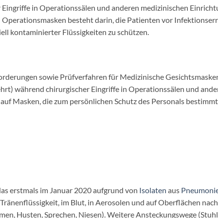
Eingriffe in Operationssälen und anderen medizinischen Einrichtu
perationsmasken besteht darin, die Patienten vor Infektionser
ell kontaminierter Flüssigkeiten zu schützen.
rderungen sowie Prüfverfahren für Medizinische Gesichtsmasken 
hrt) während chirurgischer Eingriffe in Operationssälen und and
 auf Masken, die zum persönlichen Schutz des Personals bestimmt 
 das erstmals im Januar 2020 aufgrund von
Isolaten
aus
Pneumonie
er Tränenflüssigkeit, im Blut, in Aerosolen und auf Oberflächen 
tmen, Husten, Sprechen, Niesen). Weitere Ansteckungswege (Stuhl, T